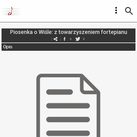
Piosenka o Wiśle: z towarzyszeniem fortepianu
0
0
Opis