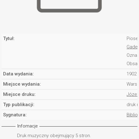
Tytuł:
Piose
Gade,
Oznac
Obsad
Data wydania:
1902
Miejsce wydania:
Wars
Miejsce druku:
Józef
Typ publikacji:
druk 
Sygnatura:
Biblio
Infomacje
Druk muzyczny obejmujący 5 stron.