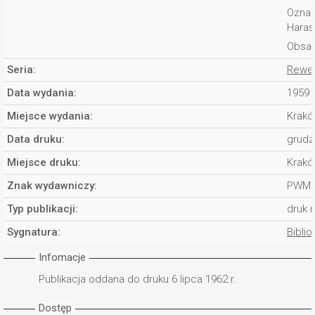
Oznac
Haras
Obsad
Seria:
Rewel
Data wydania:
1959 
Miejsce wydania:
Krakó
Data druku:
grudz
Miejsce druku:
Krakó
Znak wydawniczy:
PWM 
Typ publikacji:
druk 
Sygnatura:
Biblio
Infomacje
Publikacja oddana do druku 6 lipca 1962 r.
Dostęp