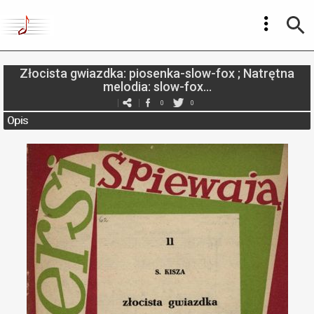
Złocista gwiazdka: piosenka-slow-fox ; Natrętna
melodia: slow-fox...
0
0
Opis