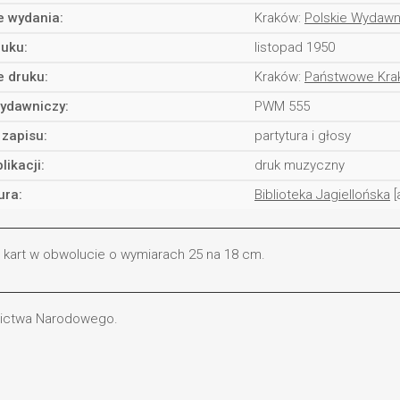
e wydania:
Kraków:
Polskie Wydaw
ruku:
listopad 1950
e druku:
Kraków:
Państwowe Krak
ydawniczy:
PWM 555
 zapisu:
partytura i głosy
likacji:
druk muzyczny
ura:
Biblioteka Jagiellońska
[
h kart w obwolucie o wymiarach 25 na 18 cm.
dzictwa Narodowego.