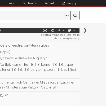
O nas
Regulaminy
Kontakt
Zaloguj
⋯
y
0
0
ostatnia modyfikacja: 2011-06-15
status: zweryfikowany
dętą orkiestrę: partytura i głosy
uzyka)
ydawcy: Wiśniewski Augustyn
et; klarnet: Es, I B, II B; kornet: I B, II B; trąbę: I
Es; tenor: I B, II B, III B; baryton; puzon: I, II; bas I (Es),
trumentalnych Centralnej Międzyorganizacyjnej
zy Ministerstwie Kultury i Sztuki
, 24
ch
, 32