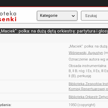
Kategorie
„Maciek”: polka: na dużą dętą orkiestrę: partytura i głos
„Maciek”: polka: na dużą 
Wiśniewski, Augustyn
(m
Oznaczenie autora wg w
Obsada instrumentalna: Na fl
B, II B; róg: I Es, II Es, III 
II (B); perkusję.
Biblioteka Zespołów Ins
Komisji Repertuarowej pr
Biblioteka Orkiestr Dęty
ydania:
1950 (copyright)