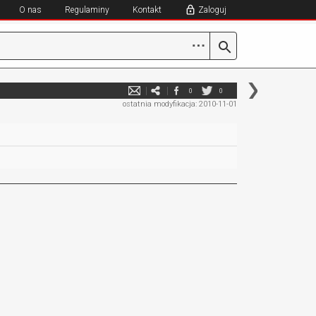
O nas
Regulaminy
Kontakt
Zaloguj
⋯
0
0
ostatnia modyfikacja: 2010-11-01