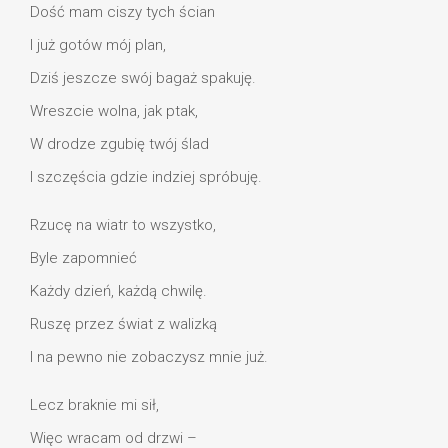
Dość mam ciszy tych ścian
I już gotów mój plan,
Dziś jeszcze swój bagaż spakuję.
Wreszcie wolna, jak ptak,
W drodze zgubię twój ślad
I szczęścia gdzie indziej spróbuję.
Rzucę na wiatr to wszystko,
Byle zapomnieć
Każdy dzień, każdą chwilę.
Ruszę przez świat z walizką
I na pewno nie zobaczysz mnie już.
Lecz braknie mi sił,
Więc wracam od drzwi –