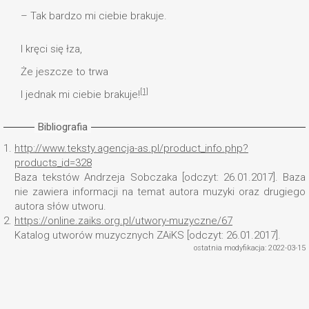
– Tak bardzo mi ciebie brakuje.
I kręci się łza,
Że jeszcze to trwa
[1]
I jednak mi ciebie brakuje!
Bibliografia
1.
http://www.teksty.agencja-as.pl/product_info.php?
products_id=328
Baza tekstów Andrzeja Sobczaka [odczyt: 26.01.2017]. Baza
nie zawiera informacji na temat autora muzyki oraz drugiego
autora słów utworu.
2.
https://online.zaiks.org.pl/utwory-muzyczne/67
Katalog utworów muzycznych ZAiKS [odczyt: 26.01.2017].
ostatnia modyfikacja: 2022-03-15