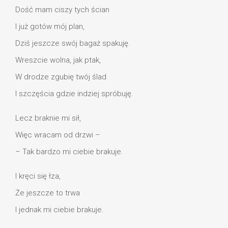
Dość mam ciszy tych ścian
I już gotów mój plan,
Dziś jeszcze swój bagaż spakuję.
Wreszcie wolna, jak ptak,
W drodze zgubię twój ślad
I szczęścia gdzie indziej spróbuję.
Lecz braknie mi sił,
Więc wracam od drzwi –
– Tak bardzo mi ciebie brakuje.
I kręci się łza,
Że jeszcze to trwa
I jednak mi ciebie brakuje.