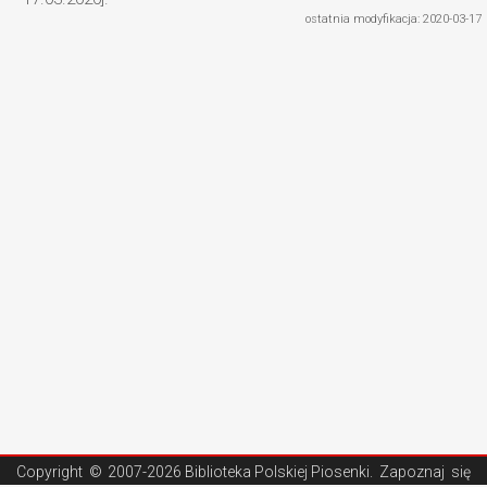
ostatnia modyfikacja: 2020-03-17
Copyright ©
2007-2026 Biblioteka Polskiej Piosenki
. Zapoznaj się