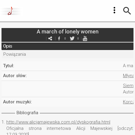
A march of lonely women
0
0
Opis
Powiązania
Tytuł:
A mar
Autor słów:
Młyna
Siema
Autor 
Autor muzyki:
Korcz
Bibliografia
1.
http://www.alicjamajewska.com.pl/dyskografia.html
Oficjalna strona internetowa Alicji Majewskiej [odczyt:
17.03.2020].