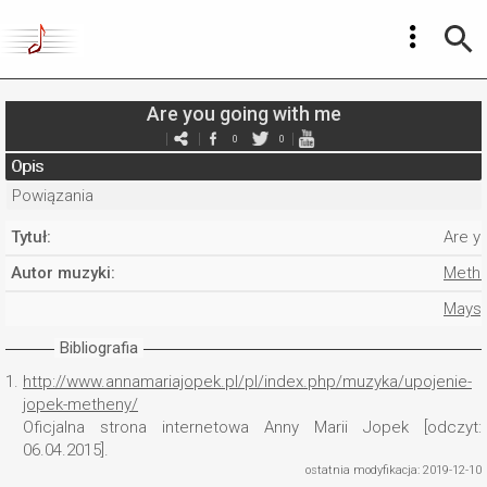
Are you going with me
0
0
Opis
Powiązania
Tytuł:
Are y
Autor muzyki:
Methe
Mays,
Bibliografia
1.
http://www.annamariajopek.pl/pl/index.php/muzyka/upojenie-
jopek-metheny/
Oficjalna strona internetowa Anny Marii Jopek [odczyt:
06.04.2015].
ostatnia modyfikacja: 2019-12-10