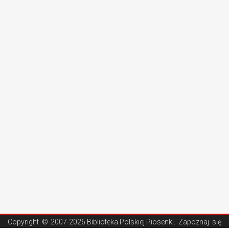
Copyright ©
2007-2026 Biblioteka Polskiej Piosenki
. Zapoznaj się