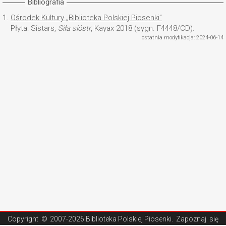
Bibliografia
1.
Ośrodek Kultury „Biblioteka Polskiej Piosenki”
Płyta: Sistars,
Siła sióstr
, Kayax 2018 (sygn. F4448/CD).
ostatnia modyfikacja: 2024-06-14
Copyright ©
2007-2026 Biblioteka Polskiej Piosenki
. Zapoznaj się