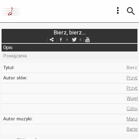
Bierz, bierz...
0
0
Opis
Powiązania
Tytuł:
Bierz,
Autor słów:
Przyby
Przyb
Wujek
Człow
Autor muzyki:
Maru
Barte