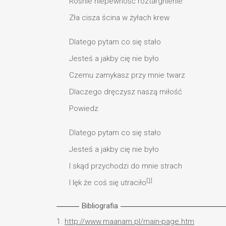
Rośnie niepewność roztargnienie
Zła cisza ścina w żyłach krew
Dlatego pytam co się stało
Jesteś a jakby cię nie było
Czemu zamykasz przy mnie twarz
Dlaczego dręczysz naszą miłość
Powiedz
Dlatego pytam co się stało
Jesteś a jakby cię nie było
I skąd przychodzi do mnie strach
[1]
I lęk że coś się utraciło
Bibliografia
1.
http://www.maanam.pl/main-page.htm