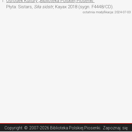
1.
Ośrodek Kultury „Biblioteka Polskiej Piosenki”
Płyta: Sistars,
Siła sióstr
, Kayax 2018 (sygn. F4448/CD).
ostatnia modyfikacja: 2024-07-03
Copyright ©
2007-2026 Biblioteka Polskiej Piosenki
. Zapoznaj się