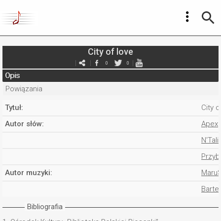
City of love
0
0
Opis
Powiązania
Tytuł:
City o
Autor słów:
Apex
N'Tali
Przyb
Autor muzyki:
Maru
Barte
Bibliografia