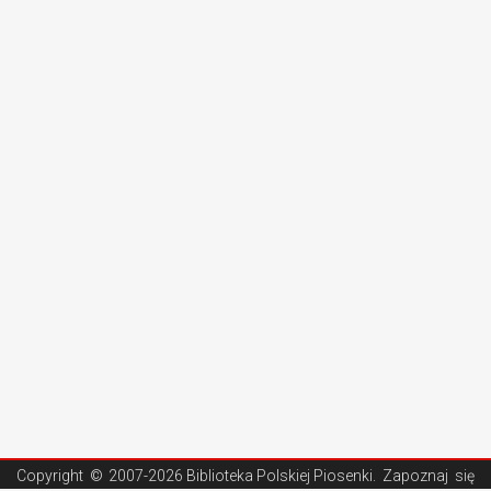
Copyright ©
2007-2026 Biblioteka Polskiej Piosenki
. Zapoznaj się