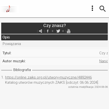
Czy znasz?
0
0
Opis
Powiązania
Tytuł:
Czy z
Autor muzyki:
Napió
Bibliografia
1.
https://online.zaiks.org.pl/utwory-muzyczne/4892446
Katalog utworów muzycznych ZAiKS [odczyt: 06.06.2024].
ostatnia modyfikacja: 2024-06-06