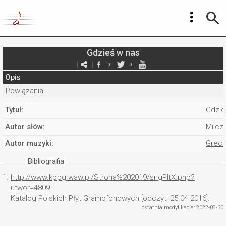
Gdzieś w nas
0
0
Opis
Powiązania
Tytuł:
Gdzie
Autor słów:
Milcz
Autor muzyki:
Grech
Bibliografia
1.
http://www.kppg.waw.pl/Strona%202019/sngPltX.php?
utwor=4809
Katalog Polskich Płyt Gramofonowych [odczyt: 25.04.2016].
ostatnia modyfikacja: 2022-08-30