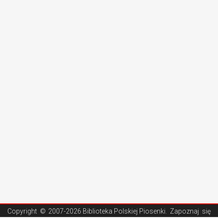
Copyright ©
2007-2026 Biblioteka Polskiej Piosenki
. Zapoznaj się