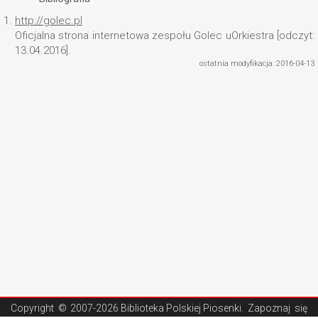
1.
http://golec.pl
Oficjalna strona internetowa zespołu Golec uOrkiestra [odczyt:
13.04.2016].
ostatnia modyfikacja: 2016-04-13
Copyright ©
2007-2026 Biblioteka Polskiej Piosenki
. Zapoznaj się