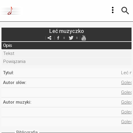
Leć muzyczko
0
0
Opis
Tekst
Powiązania
Tytuł:
Leć 
Autor słów:
Golec
Golec
Autor muzyki:
Golec
Golec
Golec
Bibliografia