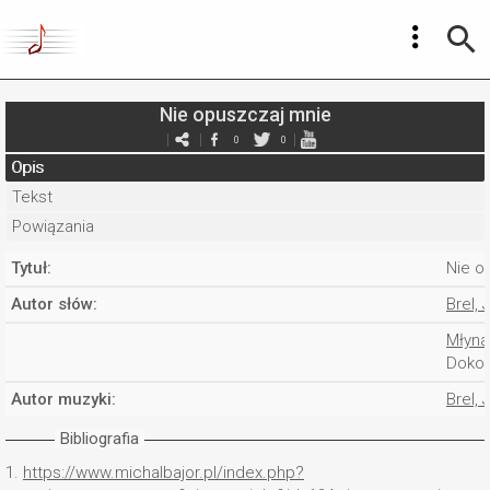
Nie opuszczaj mnie
0
0
Opis
Tekst
Powiązania
Tytuł:
Nie o
Autor słów:
Brel,
Młyna
Dokon
Autor muzyki:
Brel,
Bibliografia
1.
https://www.michalbajor.pl/index.php?