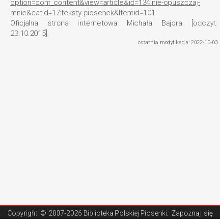
option=com_content&view=article&id=134:nie-opuszczaj-
mnie&catid=17:teksty-piosenek&Itemid=101
Oficjalna strona internetowa Michała Bajora [odczyt:
23.10.2015].
ostatnia modyfikacja: 2022-10-03
Copyright ©
2007-2026 Biblioteka Polskiej Piosenki
. Zapoznaj się