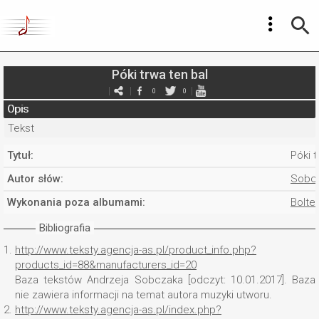
Póki trwa ten bal
0
0
Opis
Tekst
Tytuł:
Póki t
Autor słów:
Sobcz
Wykonania poza albumami:
Bolter
Bibliografia
1.
http://www.teksty.agencja-as.pl/product_info.php?
products_id=88&manufacturers_id=20
Baza tekstów Andrzeja Sobczaka [odczyt: 10.01.2017]. Baza
nie zawiera informacji na temat autora muzyki utworu.
2.
http://www.teksty.agencja-as.pl/index.php?