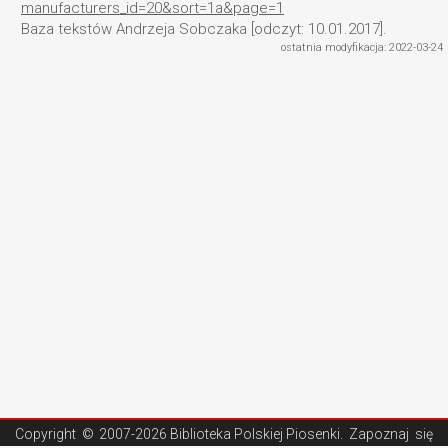
manufacturers_id=20&sort=1a&page=1
Baza tekstów Andrzeja Sobczaka [odczyt: 10.01.2017].
ostatnia modyfikacja: 2022-03-24
Copyright ©
2007-2026 Biblioteka Polskiej Piosenki
. Zapoznaj się