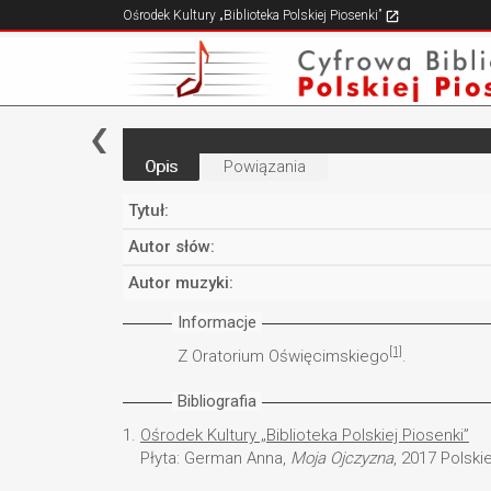
Ośrodek Kultury „Biblioteka Polskiej Piosenki”
Opis
Powiązania
Tytuł:
Autor słów:
Autor muzyki:
Informacje
[1]
Z Oratorium Oświęcimskiego
.
Bibliografia
1.
Ośrodek Kultury „Biblioteka Polskiej Piosenki”
Płyta: German Anna,
Moja Ojczyzna
, 2017 Polski