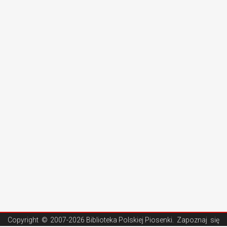
Copyright ©
2007-2026 Biblioteka Polskiej Piosenki
. Zapoznaj się