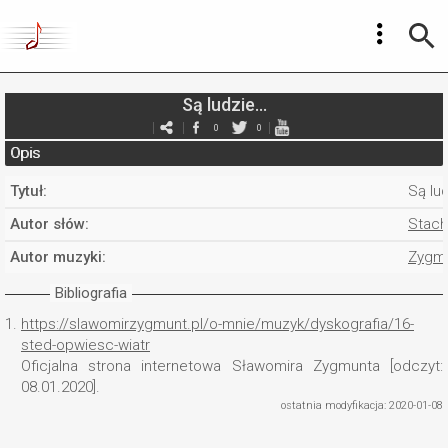
Są ludzie...
0
0
Opis
Tytuł:
Są lud
Autor słów:
Stach
Autor muzyki:
Zygmu
Bibliografia
1.
https://slawomirzygmunt.pl/o-mnie/muzyk/dyskografia/16-
sted-opwiesc-wiatr
Oficjalna strona internetowa Sławomira Zygmunta [odczyt:
08.01.2020].
ostatnia modyfikacja: 2020-01-08