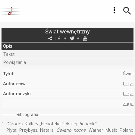
Świat wewnętrzny
0
0
Opis
Tekst
Powiązania
Tytuł:
Świat
Autor słów:
Przyby
Autor muzyki:
Przyby
Zagór
Bibliografia
1.
Ośrodek Kultury „Biblioteka Polskiej Piosenki”
Płyta: Przybysz Natalia,
Światło nocne
, Warner Music Poland