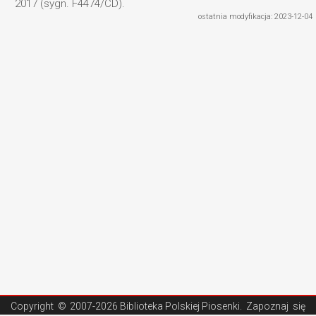
2017 (sygn. F4474/CD).
ostatnia modyfikacja: 2023-12-04
Copyright ©
2007-2026 Biblioteka Polskiej Piosenki
. Zapoznaj się