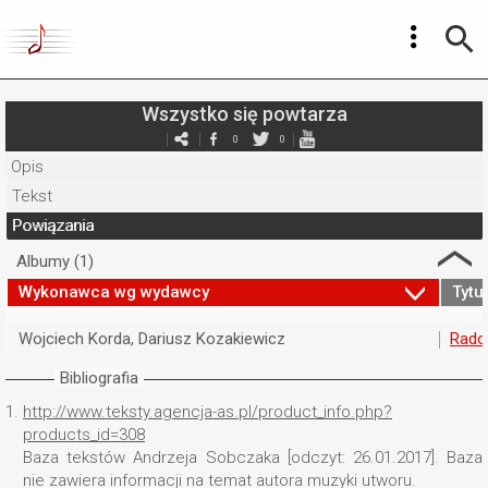
Wszystko się powtarza
0
0
Opis
Tekst
Powiązania
Albumy (1)
Wykonawca wg wydawcy
Tytuł
Wojciech Korda, Dariusz Kozakiewicz
Radoś
Bibliografia
1.
http://www.teksty.agencja-as.pl/product_info.php?
products_id=308
Baza tekstów Andrzeja Sobczaka [odczyt: 26.01.2017]. Baza
nie zawiera informacji na temat autora muzyki utworu.