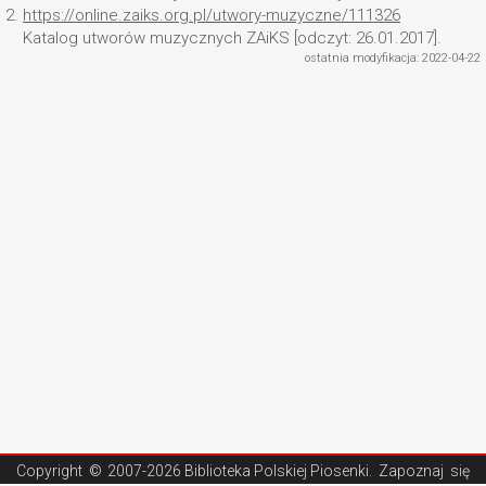
2.
https://online.zaiks.org.pl/utwory-muzyczne/111326
Katalog utworów muzycznych ZAiKS [odczyt: 26.01.2017].
ostatnia modyfikacja: 2022-04-22
Copyright ©
2007-2026 Biblioteka Polskiej Piosenki
. Zapoznaj się