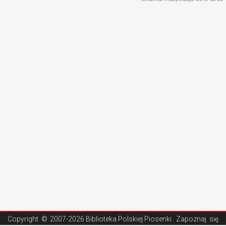
Copyright ©
2007-2026 Biblioteka Polskiej Piosenki
. Zapoznaj się