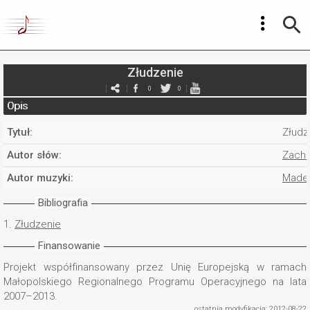
Złudzenie
0
0
Opis
Tytuł:
Złudz
Autor słów:
Zacha
Autor muzyki:
Madej
Bibliografia
1.
Złudzenie
Finansowanie
Projekt współfinansowany przez Unię Europejską w ramach
Małopolskiego Regionalnego Programu Operacyjnego na lata
2007–2013.
ostatnia modyfikacja: 2012-08-22