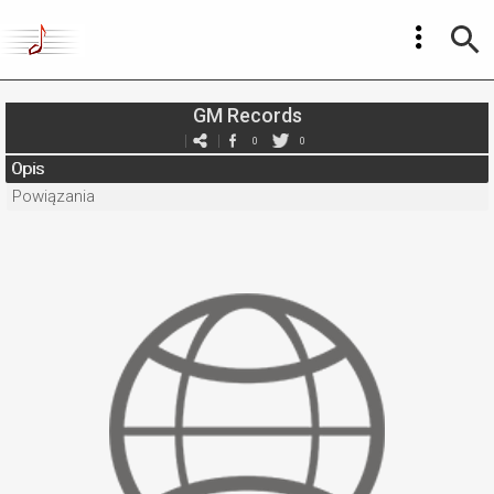
GM Records
0
0
Opis
Powiązania