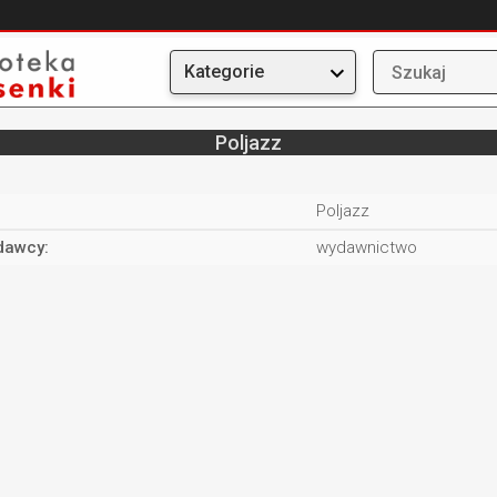
Kategorie
Poljazz
:
Poljazz
dawcy:
wydawnictwo