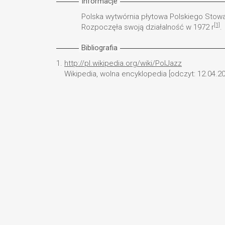
Informacje
Polska wytwórnia płytowa Polskiego Stow
[1]
Rozpoczęła swoją działalność w 1972 r
.
Bibliografia
1.
http://pl.wikipedia.org/wiki/PolJazz
Wikipedia, wolna encyklopedia [odczyt: 12.04.20