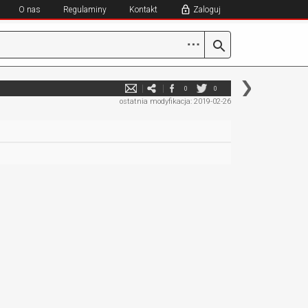
O nas
Regulaminy
Kontakt
Zaloguj
⋯
0
0
ostatnia modyfikacja: 2019-02-26