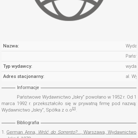
Nazwa:
Wydaw
Państ
Typ wydawcy:
wyda
Adres stacjonarny:
al. W
Informacje
Państwowe Wydawnictwo „Iskry” powołano w 1952 r. Od 1
marca 1992 r. przekształciło się w prywatną firmę pod nazwą:
[2]
Wydawnictwo „Iskry”, Spółka z o.o
.
Bibliografia
1.
German Anna,
Wróć do Sorrento?...
, Warszawa, Wydawnictwo