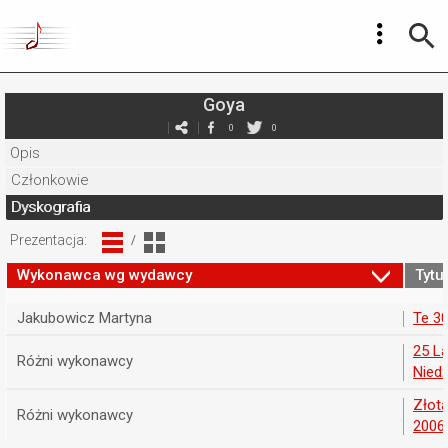
Goya
0
0
Opis
Członkowie
Dyskografia
Prezentacja:
/
Wykonawca wg wydawcy
Tytuł
Jakubowicz Martyna
Te 30
25 La
Różni wykonawcy
Niedź
Złota
Różni wykonawcy
2006.