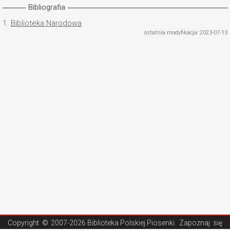
Bibliografia
1.
Biblioteka Narodowa
ostatnia modyfikacja: 2023-07-13
Copyright ©
2007-2026 Biblioteka Polskiej Piosenki
. Zapoznaj się