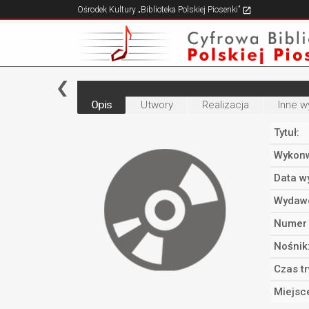
Ośrodek Kultury „Biblioteka Polskiej Piosenki”
Opis
Utwory
Realizacja
Inne w
Tytuł:
Wykonw
Data w
Wydaw
Numer 
Nośnik
Czas t
Miejsc