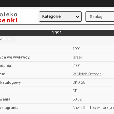
Kategorie
1991
ydania
1991
ca wg wydawcy:
Izrael
ydania:
2001
ca:
W Moich Oczach
katalogowy:
OKO 26
:
CD
rwania:
50:02
e nagrania:
Ariwa Studios w Londyn