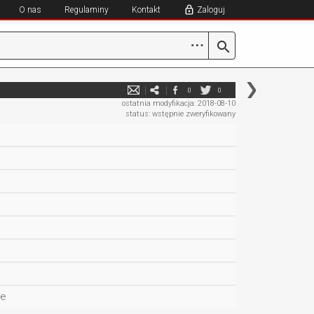
O nas
Regulaminy
Kontakt
Zaloguj
⋯
0
0
ostatnia modyfikacja: 2018-08-10
status: wstępnie zweryfikowany
ie