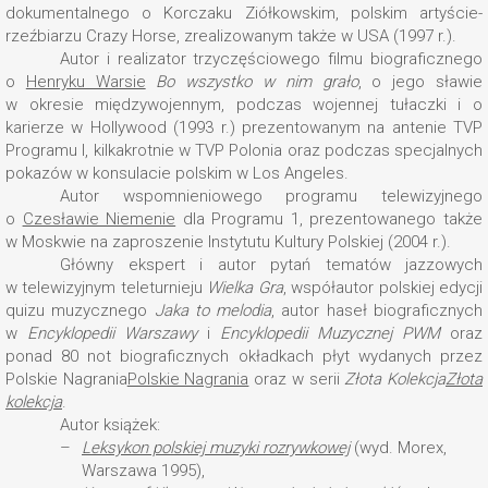
dokumentalnego o Korczaku Ziółkowskim, polskim artyście-
rzeźbiarzu Crazy Horse, zrealizowanym także w USA (1997 r.).
Autor i realizator trzyczęściowego filmu biograficznego
o
Henryku Warsie
Bo wszystko w nim grało
, o jego sławie
w okresie międzywojennym, podczas wojennej tułaczki i o
karierze w Hollywood (1993 r.) prezentowanym na antenie TVP
Programu I, kilkakrotnie w TVP Polonia oraz podczas specjalnych
pokazów w konsulacie polskim w Los Angeles.
Autor wspomnieniowego programu telewizyjnego
o
Czesławie Niemenie
dla Programu 1, prezentowanego także
w Moskwie na zaproszenie Instytutu Kultury Polskiej (2004 r.).
Główny ekspert i autor pytań tematów jazzowych
w telewizyjnym teleturnieju
Wielka Gra
, współautor polskiej edycji
quizu muzycznego
Jaka to melodia
, autor haseł biograficznych
w
Encyklopedii Warszawy
i
Encyklopedii Muzycznej PWM
oraz
ponad 80 not biograficznych okładkach płyt wydanych przez
Polskie Nagrania
Polskie Nagrania
oraz w serii
Złota Kolekcja
Złota
kolekcja
.
Autor książek:
Leksykon polskiej muzyki rozrywkowej
(wyd. Morex,
Warszawa 1995),