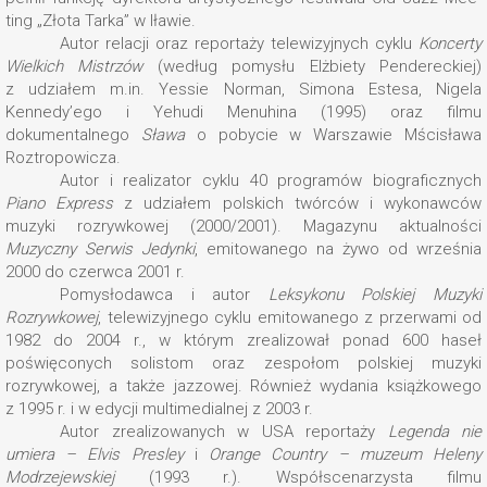
ting „Złota Tarka” w Iławie.
Autor relacji oraz reportaży telewizyjnych cyklu
Koncerty
Wielkich Mistrzów
(według pomysłu Elżbiety Pendereckiej)
z udziałem m.in. Yessie Norman, Simona Estesa, Nigela
Kennedy’ego i Yehudi Menuhina (1995) oraz filmu
dokumentalnego
Sława
o pobycie w Warszawie Mścisława
Roztropowicza.
Autor i realizator cyklu 40 programów biograficznych
Piano Express
z udziałem polskich twórców i wykonawców
muzyki rozrywkowej (2000/2001). Magazynu aktualności
Muzyczny Serwis Jedynki
, emitowanego na żywo od września
2000 do czerwca 2001 r.
Pomysłodawca i autor
Leksykonu Polskiej Muzyki
Rozrywkowej
, telewizyjnego cyklu emitowanego z przerwami od
1982 do 2004 r., w którym zrealizował ponad 600 haseł
poświęconych solistom oraz zespołom polskiej muzyki
rozrywkowej, a także jazzowej. Również wydania książkowego
z 1995 r. i w edycji multimedialnej z 2003 r.
Autor zrealizowanych w USA reportaży
Legenda nie
umiera – Elvis Presley
i
Orange Country – muzeum Heleny
Modrzejewskiej
(1993 r.). Współscenarzysta filmu