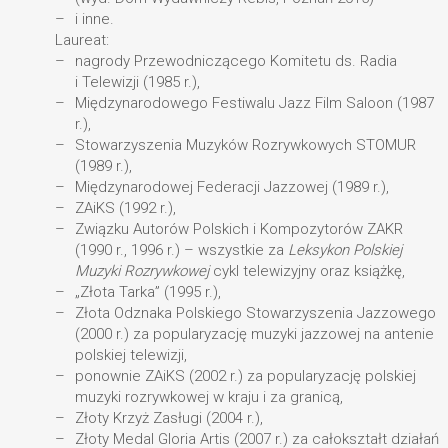
i inne.
Laureat:
nagrody Przewodniczącego Komitetu ds. Radia
i Telewizji (1985 r.),
Międzynarodowego Festiwalu Jazz Film Saloon (1987
r.),
Stowarzyszenia Muzyków Rozrywkowych STOMUR
(1989 r.),
Międzynarodowej Federacji Jazzowej (1989 r.),
ZAiKS (1992 r.),
Związku Autorów Polskich i Kompozytorów ZAKR
(1990 r., 1996 r.) – wszystkie za
Leksykon Polskiej
Muzyki Rozrywkowej
cykl telewizyjny oraz książkę,
„Złota Tarka” (1995 r.),
Złota Odznaka Polskiego Stowarzyszenia Jazzowego
(2000 r.) za popularyzację muzyki jazzowej na antenie
polskiej telewizji,
ponownie ZAiKS (2002 r.) za popularyzację polskiej
muzyki rozrywkowej w kraju i za granicą,
Złoty Krzyż Zasługi (2004 r.),
Złoty Medal Gloria Artis (2007 r.) za całokształt działań