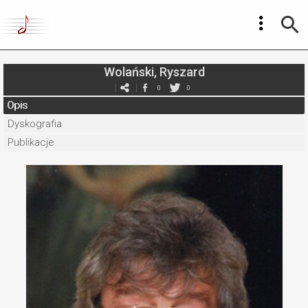
Wolański, Ryszard
0
0
Opis
Dyskografia
Publikacje