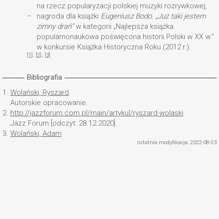
na rzecz popularyzacji polskiej muzyki rozrywkowej,
nagroda dla książki
Eugeniusz Bodo. „Już taki jestem
zimny drań”
w kategorii „Najlepsza książka
popularnonaukowa poświęcona historii Polski w XX w.”
w konkursie Książka Historyczna Roku (2012 r.).
[1]
,
[2]
,
[3]
.
Bibliografia
1.
Wolański, Ryszard
Autorskie opracowanie.
2.
http://jazzforum.com.pl/main/artykul/ryszard-wolaski
Jazz Forum [odczyt: 28.12.2020].
3.
Wolański, Adam
ostatnia modyfikacja: 2022-08-23