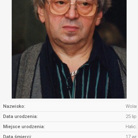
Nazwisko:
Wolań
Data urodzenia:
25 li
Miejsce urodzenia:
Halic
Data śmierci:
17 wr