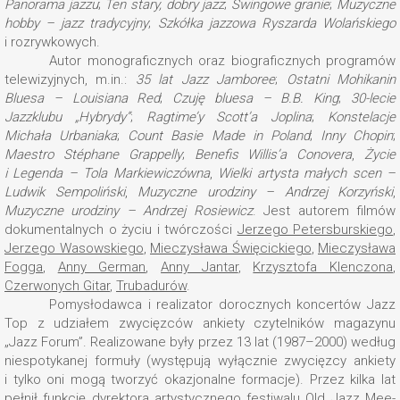
Panorama jazzu
;
Ten stary, dobry jazz
;
Swingowe granie
;
Muzyczne
hobby – jazz tradycyjny
;
Szkółka jazzowa Ryszarda Wolańskiego
i rozrywkowych.
Autor monograficznych oraz biograficznych programów
telewizyjnych, m.in.:
35 lat Jazz Jamboree
;
Ostatni Mohikanin
Bluesa – Louisiana Red
;
Czuję bluesa – B.B. King
;
30-lecie
Jazzklubu „Hybrydy”
;
Ragtime’y Scott’a Joplina
;
Konstelacje
Michała Urbaniaka
;
Count Basie Made in Poland
;
Inny Chopin
;
Maestro Stéphane Grappelly
;
Benefis Willis’a Conovera
,
Życie
i Legenda – Tola Markiewiczówna
,
Wielki artysta małych scen –
Ludwik Sempoliński
,
Muzyczne urodziny – Andrzej Korzyński
,
Muzyczne urodziny – Andrzej Rosiewicz
. Jest autorem filmów
dokumentalnych o życiu i twórczości
Jerzego Petersburskiego
,
Jerzego Wasowskiego
,
Mieczysława Święcickiego
,
Mieczysława
Fogga
,
Anny German
,
Anny Jantar
,
Krzysztofa Klenczona
,
Czerwonych Gitar
,
Trubadurów
.
Pomysłodawca i realizator dorocznych koncertów Jazz
Top z udziałem zwycięzców ankiety czytelników magazynu
„Jazz Forum”. Realizowane były przez 13 lat (1987–2000) według
niespotykanej formuły (występują wyłącznie zwycięzcy ankiety
i tylko oni mogą tworzyć okazjonalne formacje). Przez kilka lat
pełnił funkcję dyrektora artystycznego festiwalu Old Jazz Mee­