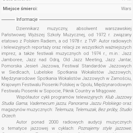
Miejsce śmierci:
Wars
Informacje
Dziennikarz muzyczny, absolwent warszawskiej
Państwowej Wyższej Szkoły Muzycznej, od 1972 r. związany
etatowo z Polskim Radiem, a od 1978 r. z TVP. Autor radiowych
i telewizyjnych reportaży oraz relacji ze wszystkich ważniejszych
imprez, a także festiwali muzycznych od 1974 r., m.in.: Jazz
Jamboree, Jazz nad Odrą, Old Jazz Meeting, Jazz Jantar,
Pomorska Jesień Jazzowa, Festiwal Standardów Jazzowych
w Siedlcach, Lubelskie Spotkania Wokalistów Jazzowych,
Międzynarodowe Spotkania Wokalistów Jazzowych w Zamościu,
Krajowym Festiwalu Piosenki Polskiej w Opolu, Międzynarodowym
Festiwalu Piosenki w Sopocie, Piknik Country w Mrągowie.
Współautor cykli programów telewizyjnych:
Klub Jazzowy
Studia Gama
;
Vademecum jazzu
;
Panorama Jazzu Polskiego
oraz
magazynów muzycznych:
Telemuza
,
Telemuzak
,
Bez próby
,
Studio
Orzech
.
Autor ponad 2000 radiowych audycji muzycznych
o tematyce jazzowej w cyklach:
Poznajemy style jazzowe
;