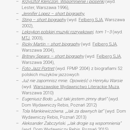
Krzysztof Klenczon. Wspomnienie i piosenki
(wyd.
Lester, Warszawa 1996),
Jennifer Lopez – short biography
,
Sting – short biography
(wyd.
Felberg SJA
, Warszawa
2002),
Leksykon polskiej muzyki rozrywkowej
, tom 1–3
(wyd.
MTJ
, 2003),
Ricky Martin – short biography
(wyd.
Felberg SJA
,
Warszawa 2004),
Britney Spears – short biography
(wyd.
Felberg SJA
,
Warszawa 2004),
Foto Jazz Portret
(wyd. FPMP 2004) z biografiami 52
polskich muzyków jazzowych
Już nie zapomnisz mnie. Opowieść o Henryku Warsie
(wyd.
Warszawskie Wydawnictwo Literackie Muza
,
Warszawa 2010)
Eugeniusz Bodo. „Już taki jestem zimny drań”
(wyd.
Dom Wydawniczy Rebis, Poznań 2012)
Tola Mankiewiczówna. „Jak za dawnych lat”
(wyd. Dom
Wydawniczy Rebis, Poznań 2013)
Aleksander Żabczyński. „Jak drogie są wspomnienia”
(wyd. Dom Wydawniczy Rebis, Poznań 2015)