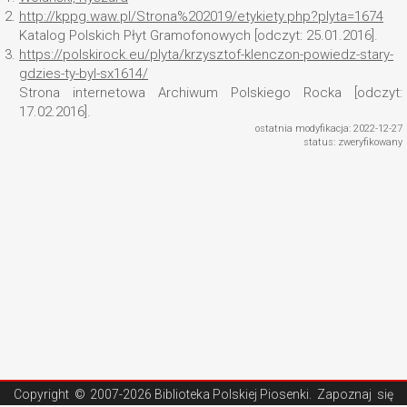
2.
http://kppg.waw.pl/Strona%202019/etykiety.php?plyta=1674
Katalog Polskich Płyt Gramofonowych [odczyt: 25.01.2016].
3.
https://polskirock.eu/plyta/krzysztof-klenczon-powiedz-stary-
gdzies-ty-byl-sx1614/
Strona internetowa Archiwum Polskiego Rocka [odczyt:
17.02.2016].
ostatnia modyfikacja: 2022-12-27
status: zweryfikowany
Copyright ©
2007-2026 Biblioteka Polskiej Piosenki
. Zapoznaj się