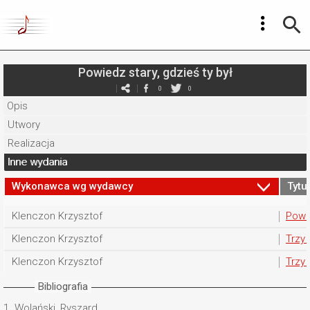
Powiedz stary, gdzieś ty był
0
0
Opis
Utwory
Realizacja
Inne wydania
Wykonawca wg wydawcy
Tytuł
Klenczon Krzysztof
Powie
Klenczon Krzysztof
Trzy 
Klenczon Krzysztof
Trzy 
Bibliografia
1.
Wolański, Ryszard