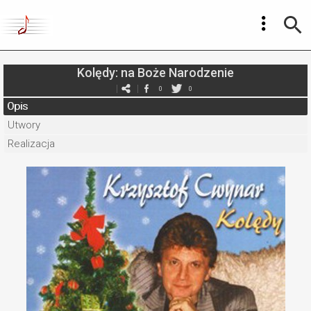
Kolędy: na Boże Narodzenie
0
0
Opis
Utwory
Realizacja