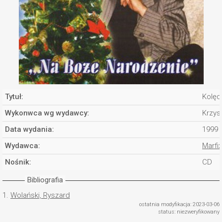
Tytuł:
Kolęd
Wykonwca wg wydawcy:
Krzys
Data wydania:
1999
Wydawca:
Marfix
Nośnik:
CD
Bibliografia
1.
Wolański, Ryszard
ostatnia modyfikacja: 2023-03-06
status: niezweryfikowany