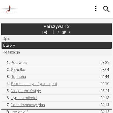
Parszywa 13
0
0
Opis
Utwory
Realizacja
1.
Pod włos
03:32
2.
Szkiełko
03:04
3.
Ropucha
04:44
4.
Szkoła naszym życiem jest
04:10
5.
Nie jestem święty
05:24
6.
Hymn o miłości
04:13
7.
Ponadczasowy plan
04:14
8.
I co dalej?
04:15