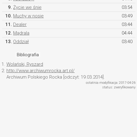
9.
Życie we śnie
03:54
10.
Muchy w nosie
03:49
11.
Dealer
03:44
12.
Mądrala
04:44
13.
Oddział
03:40
Bibliografia
1.
Wolański, Ryszard
2.
http://www.archiwumrocka.art.pl/
Archiwum Polskiego Rocka [odczyt: 19.03.2014].
ostatnia modyfikacja: 2017-04-26
status: zweryfikowany