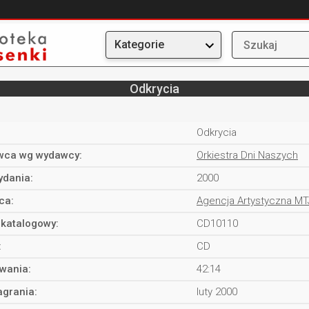
Kategorie
Odkrycia
Odkrycia
ca wg wydawcy:
Orkiestra Dni Naszych
ydania:
2000
ca:
Agencja Artystyczna MT
katalogowy:
CD10110
:
CD
rwania:
42:14
agrania:
luty 2000