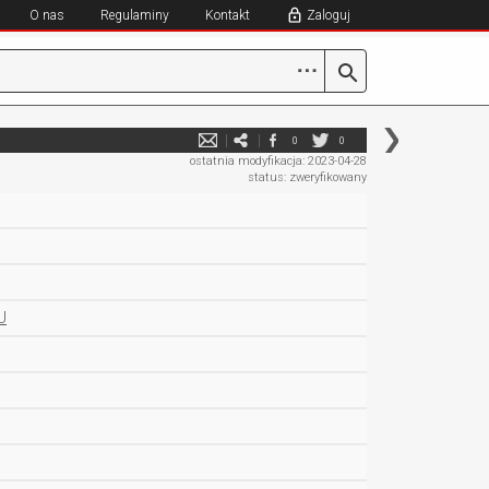
O nas
Regulaminy
Kontakt
Zaloguj
⋯
0
0
ostatnia modyfikacja: 2023-04-28
status: zweryfikowany
J