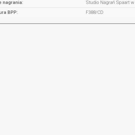
e nagrania:
Studio Nagrań Spaart 
ura BPP:
F388/CD