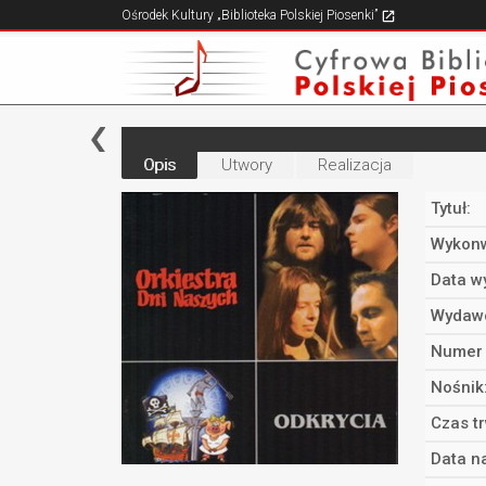
Ośrodek Kultury „Biblioteka Polskiej Piosenki”
Opis
Utwory
Realizacja
Tytuł:
Wykonw
Data w
Wydaw
Numer 
Nośnik
Czas t
Data n