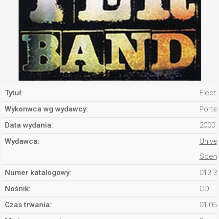
Tytuł:
Electr
Wykonwca wg wydawcy:
Porte
Data wydania:
2000
Wydawca:
Unive
Scen
Numer katalogowy:
013 3
Nośnik:
CD
Czas trwania:
01:05