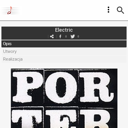
Electric
0
0
Opis
Utwory
Realizacja