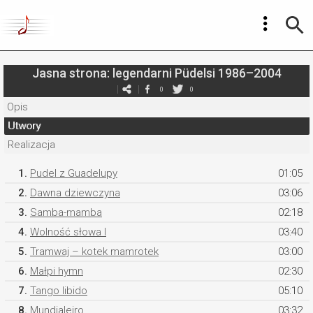
Jasna strona: legendarni Püdelsi 1986–2004
0
0
Opis
Utwory
Realizacja
1.
Pudel z Guadelupy
01:05
2.
Dawna dziewczyna
03:06
3.
Samba-mamba
02:18
4.
Wolność słowa I
03:40
5.
Tramwaj – kotek mamrotek
03:00
6.
Małpi hymn
02:30
7.
Tango libido
05:10
8.
Mundialeiro
03:32