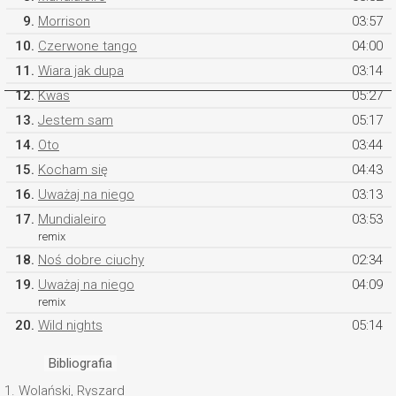
9.
Morrison
03:57
10.
Czerwone tango
04:00
11.
Wiara jak dupa
03:14
12.
Kwas
05:27
13.
Jestem sam
05:17
14.
Oto
03:44
15.
Kocham się
04:43
16.
Uważaj na niego
03:13
17.
Mundialeiro
03:53
remix
18.
Noś dobre ciuchy
02:34
19.
Uważaj na niego
04:09
remix
20.
Wild nights
05:14
Bibliografia
1.
Wolański, Ryszard