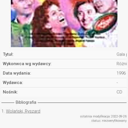
Tytuł:
Gala p
Wykonwca wg wydawcy:
Różni
Data wydania:
1996
Wydawca:
-
Nośnik:
CD
Bibliografia
1.
Wolański, Ryszard
ostatnia modyfikacja: 2022-09-26
status: niezweryfikowany