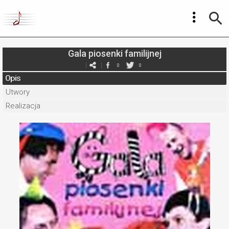
Gala piosenki familijnej
0
0
Opis
Utwory
Realizacja