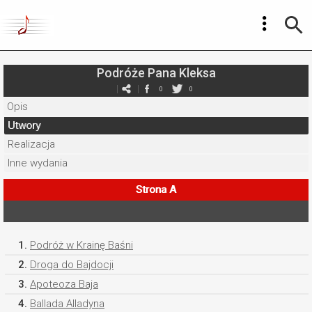
Podróże Pana Kleksa
0
0
Opis
Utwory
Realizacja
Inne wydania
Strona A
1.
Podróż w Krainę Baśni
2.
Droga do Bajdocji
3.
Apoteoza Baja
4.
Ballada Alladyna