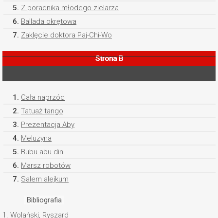
5.
Z poradnika młodego zielarza
6.
Ballada okrętowa
7.
Zaklęcie doktora Paj-Chi-Wo
Strona B
1.
Cała naprzód
2.
Tatuaż tango
3.
Prezentacja Aby
4.
Meluzyna
5.
Bubu abu din
6.
Marsz robotów
7.
Salem alejkum
Bibliografia
1.
Wolański, Ryszard