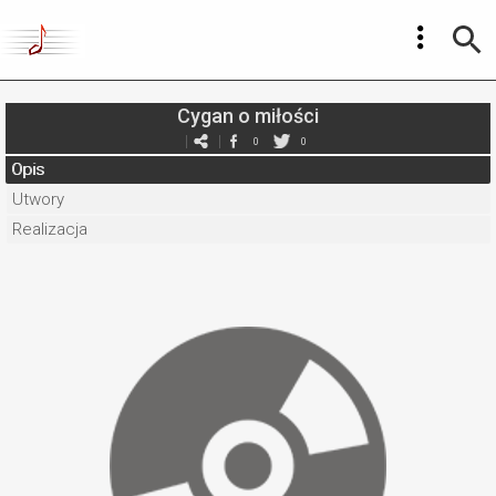
Cygan o miłości
0
0
Opis
Utwory
Realizacja