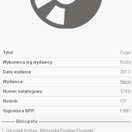
Tytuł:
Cygan
Wykonwca wg wydawcy:
Różni
Data wydania:
2017
Wydawca:
Magic
Numer katalogowy:
57426
Nośnik:
CD
Sygnatura BPP:
F480
Bibliografia
1.
Ośrodek Kultury „Biblioteka Polskiej Piosenki”