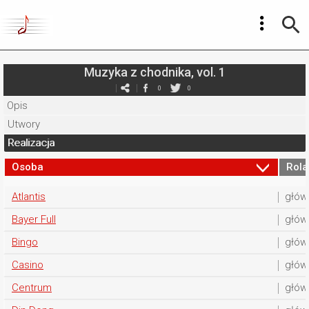
Muzyka z chodnika, vol. 1
0
0
Opis
Utwory
Realizacja
Osoba
Rola
Atlantis
głów
Bayer Full
głów
Bingo
głów
Casino
głów
Centrum
głów