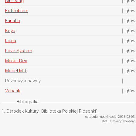
Din Dong
głów
Ex Problem
głów
Fanatic
głów
Keys
głów
Lolita
głów
Love System
głów
Mister Dex
głów
Model M.T.
głów
Różni wykonawcy
Vabank
głów
Bibliografia
1.
Ośrodek Kultury „Biblioteka Polskiej Piosenki”
ostatnia modyfikacja: 2023-03-03
status: zweryfikowany