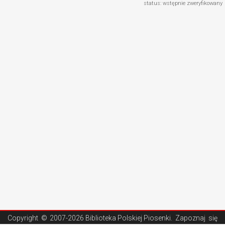
status: wstępnie zweryfikowany
Copyright ©
2007-2026 Biblioteka Polskiej Piosenki
. Zapoznaj się