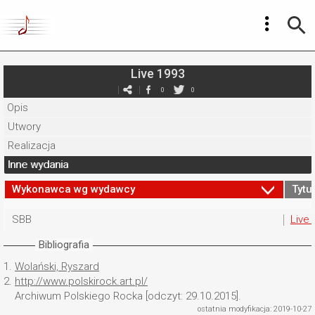
Live 1993
0
0
Opis
Utwory
Realizacja
Inne wydania
Wykonawca wg wydawcy
Tytuł
SBB
Live 
Bibliografia
1.
Wolański, Ryszard
2.
http://www.polskirock.art.pl/
Archiwum Polskiego Rocka [odczyt: 29.10.2015].
ostatnia modyfikacja: 2019-10-27