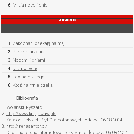
6.
Mijają noce i dnie
Strona B
1.
Zakochani czekają na maj
2.
Przez marzenia
3.
Nocami i dniami
4.
Już po lecie
5.
I co nam z tego
6.
Ktoś na mnie czeka
Bibliografia
1.
Wolański, Ryszard
2.
http://www.kppg.waw.pl/
Katalog Polskich Płyt Gramofonowych [odczyt: 06.08.2014].
3.
http://irenasantor.pl/
Oficjalna strona internetowa Ireny Santor [odczyt: 06.08.2014].