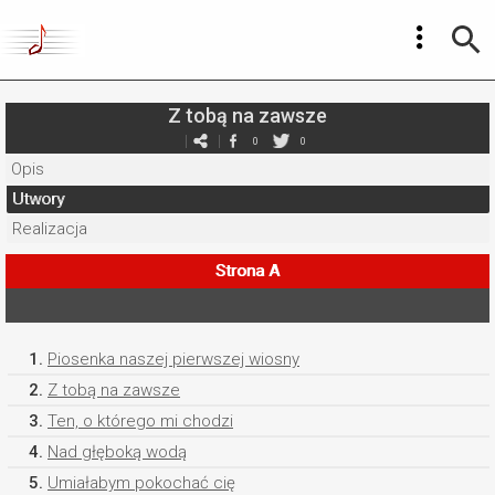
Z tobą na zawsze
0
0
Opis
Utwory
Realizacja
Strona A
1.
Piosenka naszej pierwszej wiosny
2.
Z tobą na zawsze
3.
Ten, o którego mi chodzi
4.
Nad głęboką wodą
5.
Umiałabym pokochać cię