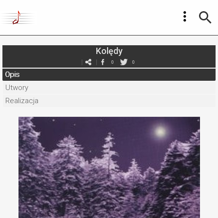
Kolędy
0
0
Opis
Utwory
Realizacja