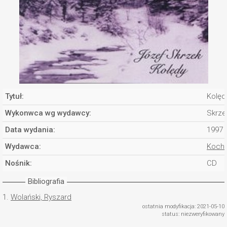
Tytuł:
Kolęd
Wykonwca wg wydawcy:
Skrze
Data wydania:
1997
Wydawca:
Koch 
Nośnik:
CD
Bibliografia
1.
Wolański, Ryszard
ostatnia modyfikacja: 2021-05-10
status: niezweryfikowany