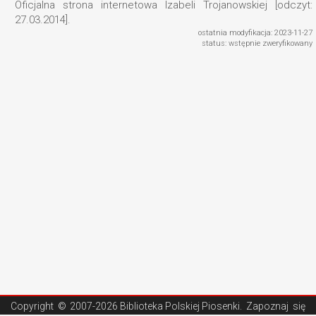
Oficjalna strona internetowa Izabeli Trojanowskiej [odczyt:
27.03.2014].
ostatnia modyfikacja: 2023-11-27
status: wstępnie zweryfikowany
Copyright ©
2007-2026 Biblioteka Polskiej Piosenki
. Zapoznaj się