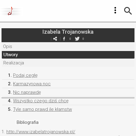
Izabela Trojanowska
0
0
Opis
Utwory
Realizacja
1.
Podaj cegłę
2.
Karmazynowa noc
3.
Nic naprawdę
4.
Wszystko czego dziś chcę
5.
Tyle samo prawd ile kłamstw
Bibliografia
1.
http://www.izabelatrojanowska.pl/