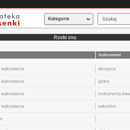
Kategorie
Rzeki snu
Instrument
y wykonawca
skrzypce
y wykonawca
gitara
y wykonawca
instrumenty kla
y wykonawca
saksofon
or