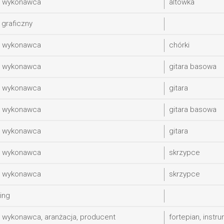
y wykonawca
altówka
 graficzny
y wykonawca
chórki
y wykonawca
gitara basowa
y wykonawca
gitara
y wykonawca
gitara basowa
y wykonawca
gitara
y wykonawca
skrzypce
y wykonawca
skrzypce
ing
 wykonawca, aranżacja, producent
fortepian, inst