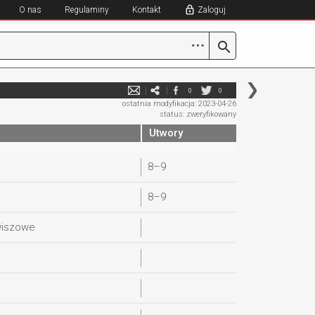
O nas
Regulaminy
Kontakt
Zaloguj
⋯
0
0
ostatnia modyfikacja: 2023-04-26
status: zweryfikowany
Utwory
8–9
8–9
wiszowe