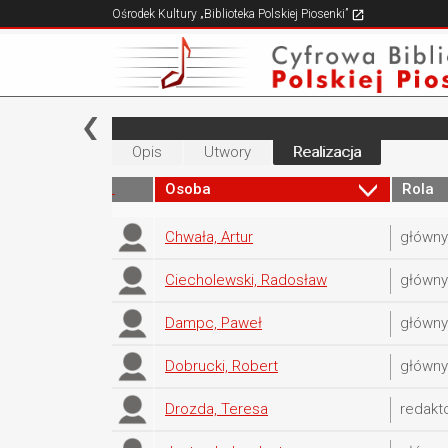
Ośrodek Kultury „Biblioteka Polskiej Piosenki”
Opis
Utwory
Realizacja
Osoba
Rola
Chwała, Artur
główn
Ciecholewski, Radosław
główn
Dampc, Paweł
główn
Dobrucki, Robert
główn
Drozda, Teresa
redakt