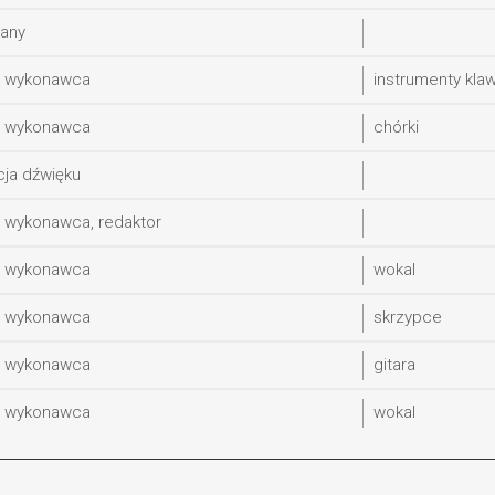
any
y wykonawca
instrumenty kla
y wykonawca
chórki
cja dźwięku
 wykonawca, redaktor
y wykonawca
wokal
y wykonawca
skrzypce
y wykonawca
gitara
y wykonawca
wokal