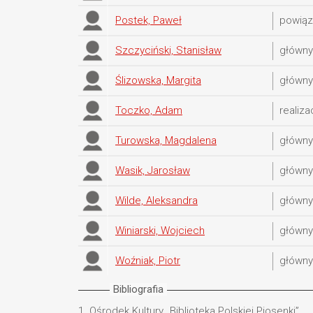
Postek, Paweł
powiąz
Szczyciński, Stanisław
główn
Ślizowska, Margita
główn
Toczko, Adam
realiza
Turowska, Magdalena
główny
Wasik, Jarosław
główn
Wilde, Aleksandra
główn
Winiarski, Wojciech
główn
Woźniak, Piotr
główn
Bibliografia
1.
Ośrodek Kultury „Biblioteka Polskiej Piosenki”