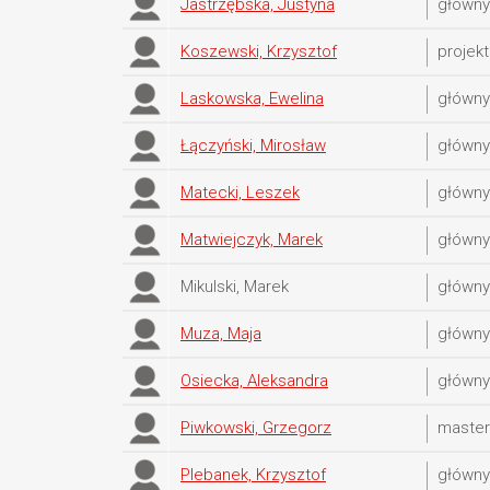
Jastrzębska, Justyna
główn
Koszewski, Krzysztof
projekt
Laskowska, Ewelina
główn
Łączyński, Mirosław
główn
Matecki, Leszek
główn
Matwiejczyk, Marek
główn
Mikulski, Marek
główn
Muza, Maja
główn
Osiecka, Aleksandra
główn
Piwkowski, Grzegorz
master
Plebanek, Krzysztof
główny