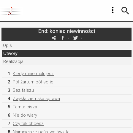
End: koniec niewinności
0
0
Opis
Utwory
Realizacja
1.
Kiedy mnie malujesz
2.
Pół żartem pół serio
3.
Bez fałszu
4.
Zwykła ziemska sprawa
5.
Tamta cisza
6.
Nie do wiary
7.
Czy tak chcesz
8.
Najmniejsze państwo świata