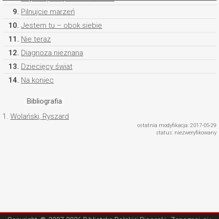
9.
Pilnujcie marzeń
10.
Jestem tu – obok siebie
11.
Nie teraz
12.
Diagnoza nieznana
13.
Dziecięcy świat
14.
Na koniec
Bibliografia
1.
Wolański, Ryszard
ostatnia modyfikacja: 2017-05-29
status: niezweryfikowany