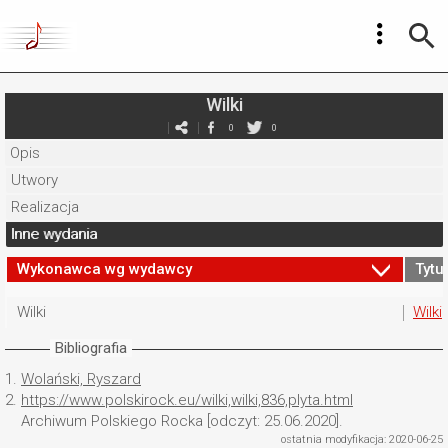
Wilki
0
0
Opis
Utwory
Realizacja
Inne wydania
Wykonawca wg wydawcy
Tytuł
Wilki
Wilki
Bibliografia
1.
Wolański, Ryszard
2.
https://www.polskirock.eu/wilki,wilki,836,plyta.html
Archiwum Polskiego Rocka [odczyt: 25.06.2020].
ostatnia modyfikacja: 2020-06-25