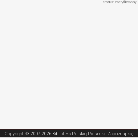
status: zweryfikowany
Copyright ©
2007-2026 Biblioteka Polskiej Piosenki
. Zapoznaj się