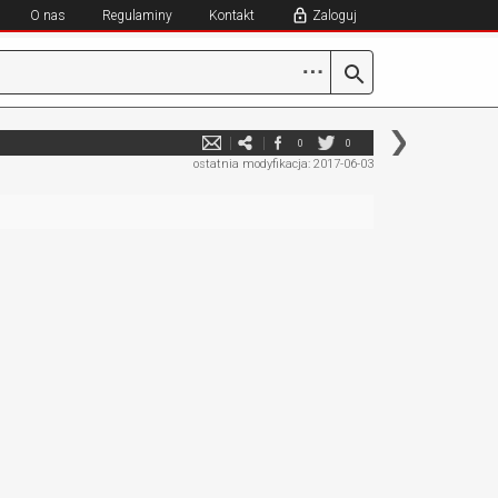
O nas
Regulaminy
Kontakt
Zaloguj
⋯
0
0
ostatnia modyfikacja: 2017-06-03