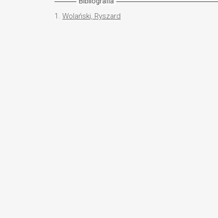
Bibliografia
1.
Wolański, Ryszard