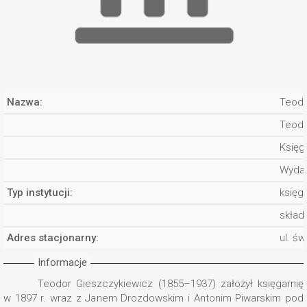
Nazwa:
Teodo
Teodo
Księg
Wydaw
Typ instytucji:
księg
skład
Adres stacjonarny:
ul. św
Informacje
Teodor Gieszczykiewicz (1855–1937) założył księgarnię
w 1897 r. wraz z Janem Drozdowskim i Antonim Piwarskim pod