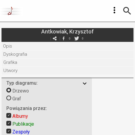
Antkowiak, Krzysztof
0
0
Opis
Dyskografia
Grafika
Utwory
Typ diagramu:
Drzewo
Graf
Powiązania przez:
Albumy
Publikacje
Zespoły