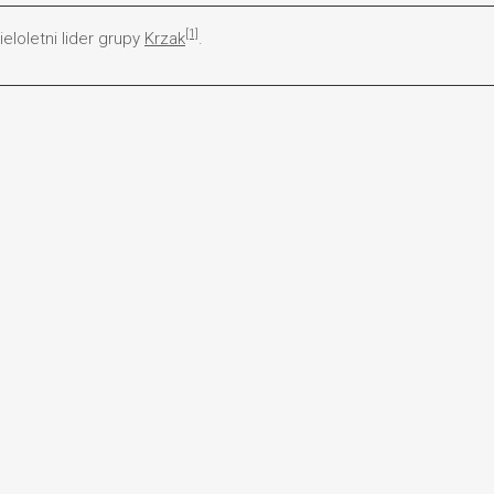
[1]
ieloletni lider grupy
Krzak
.