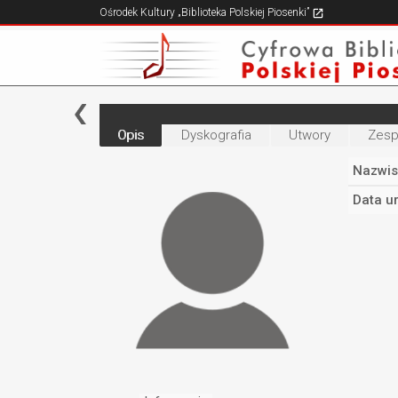
Ośrodek Kultury „Biblioteka Polskiej Piosenki”
Opis
Dyskografia
Utwory
Zesp
Nazwis
Data u