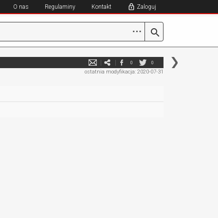
O nas
Regulaminy
Kontakt
Zaloguj
⋯
0
0
ostatnia modyfikacja: 2020-07-31