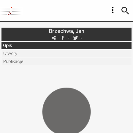
Brzechwa, Jan
0
0
Opis
Utwory
Publikacje