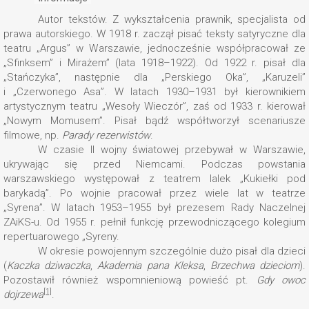
Autor tekstów. Z wykształcenia prawnik, specjalista od
prawa autorskiego. W 1918 r. zaczął pisać teksty satyryczne dla
teatru „Argus” w Warszawie, jednocześnie współpracował ze
„Sfinksem” i Mirażem” (lata 1918–1922). Od 1922 r. pisał dla
„Stańczyka”, następnie dla „Perskiego Oka”, „Karuzeli”
i „Czerwonego Asa”. W latach 1930–1931 był kierownikiem
artystycznym teatru „Wesoły Wieczór”, zaś od 1933 r. kierował
„Nowym Momusem”. Pisał bądź współtworzył scenariusze
filmowe, np.
Parady rezerwistów
.
W czasie II wojny światowej przebywał w Warszawie,
ukrywając się przed Niemcami. Podczas powstania
warszawskiego występował z teatrem lalek „Kukiełki pod
barykadą”. Po wojnie pracował przez wiele lat w teatrze
„Syrena”. W latach 1953–1955 był prezesem Rady Naczelnej
ZAiKS-u. Od 1955 r. pełnił funkcję przewodniczącego kolegium
repertuarowego „Syreny.
W okresie powojennym szczególnie dużo pisał dla dzieci
(
Kaczka dziwaczka
,
Akademia pana Kleksa
,
Brzechwa dzieciom
).
Pozostawił również wspomnieniową powieść pt.
Gdy owoc
[1]
dojrzewa
.