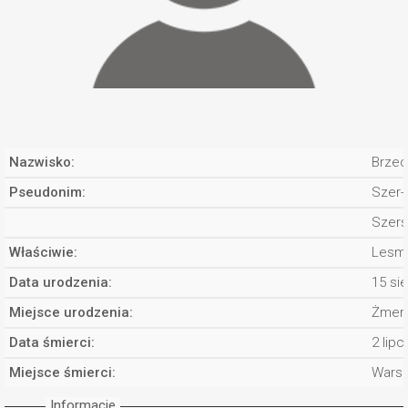
Nazwisko:
Brzec
Pseudonim:
Szer-
Szer
Właściwie:
Lesma
Data urodzenia:
15 si
Miejsce urodzenia:
Żmery
Data śmierci:
2 lipc
Miejsce śmierci:
Wars
Informacje