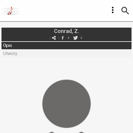
Conrad, Z.
0
0
Opis
Utwory