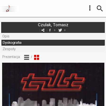
Czulak, Tomasz
0
0
Opis
Dyskografia
Zespoły
Prezentacja:
/